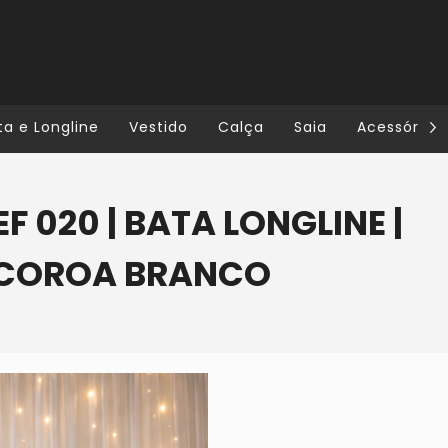
ta e Longline
Vestido
Calça
Saia
Acessórios
EF 020 | BATA LONGLINE |
O COROA BRANCO