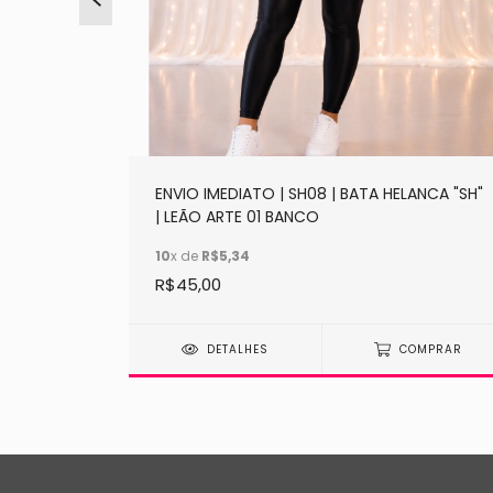
ANCA "SH"
ENVIO IMEDIATO | SH08 | BATA HELANCA "SH"
| LEÃO ARTE 01 BANCO
10
x de
R$5,34
R$45,00
MPRAR
DETALHES
COMPRAR