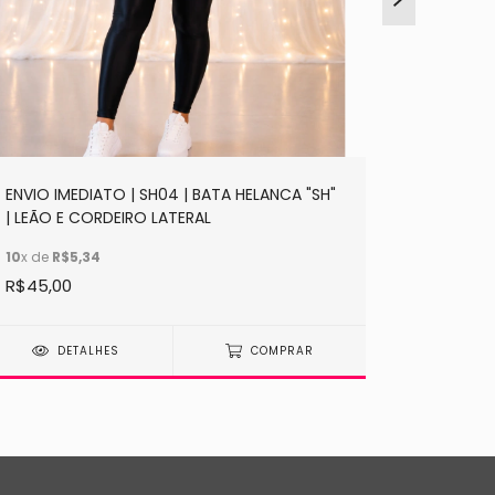
ENVIO IMEDIATO | SH04 | BATA HELANCA "SH"
ENVIO IM
| LEÃO E CORDEIRO LATERAL
ELE VEM 
10
x de
R$5,34
12
x de
R$8
R$45,00
R$85,00
DETALHES
COMPRAR
DE