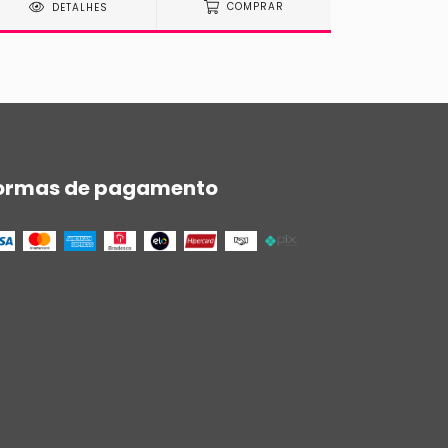
DETALHES
COMPRAR
DE
ormas de pagamento