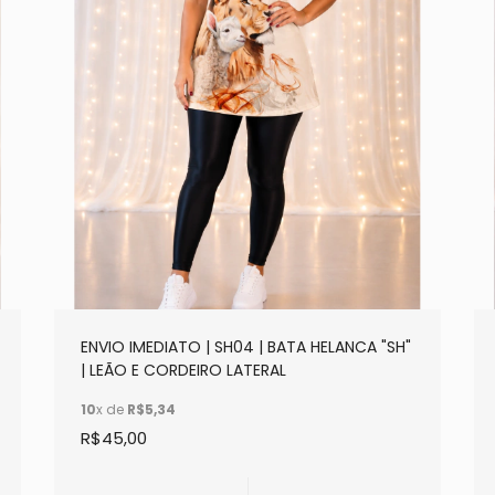
ENVIO IMEDIATO | SH04 | BATA HELANCA "SH"
| LEÃO E CORDEIRO LATERAL
10
x de
R$5,34
R$45,00