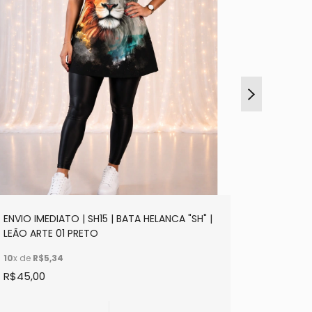
ENVIO IMEDIATO | SH15 | BATA HELANCA "SH" |
ENVIO IM
LEÃO ARTE 01 PRETO
IDE
10
x de
R$5,34
10
x de
R$
R$45,00
R$45,00