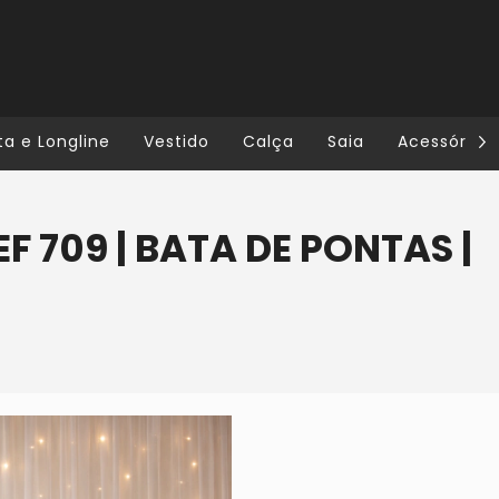
ta e Longline
Vestido
Calça
Saia
Acessórios
EF 709 | BATA DE PONTAS |