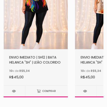
ENVIO IMEDIATO 
ENVIO IMEDIATO | SH12 | BATA
HELANCA "SH" | 
HELANCA "SH" | LEÃO COLORIDO
CORDEIRO LATE
10
x de
R$5,34
10
x de
R$5,34
R$45,00
R$45,00
COMPRAR