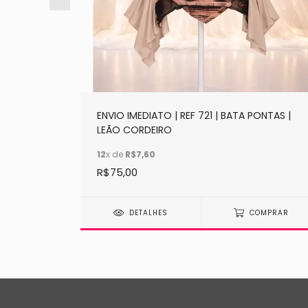
ONTAS |
ENVIO IMEDIATO | REF 721 | BATA PONTAS |
LEÃO CORDEIRO
12
x de
R$7,60
R$75,00
MPRAR
DETALHES
COMPRAR