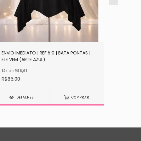
ENVIO IMEDIATO | REF 510 | BATA PONTAS |
ENVIO IM
ELE VEM (ARTE AZUL)
IDE
12
x de
R$8,61
10
x de
R$
R$85,00
R$45,00
DETALHES
COMPRAR
DE