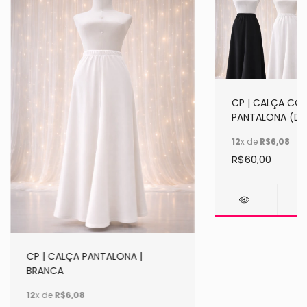
CP | CALÇA CO
PANTALONA (DI
12
x de
R$6,08
R$60,00
CP | CALÇA PANTALONA |
BRANCA
12
x de
R$6,08