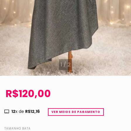
1
/
2
R$120,00
12
x de
R$12,16
VER MEIOS DE PAGAMENTO
TAMANHO BATA